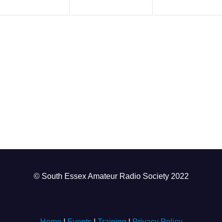
n
n
n
t
t
s
s
s
,
,
© South Essex Amateur Radio Society 2022
Home
|
Events
|
Training
|
Privacy Policy